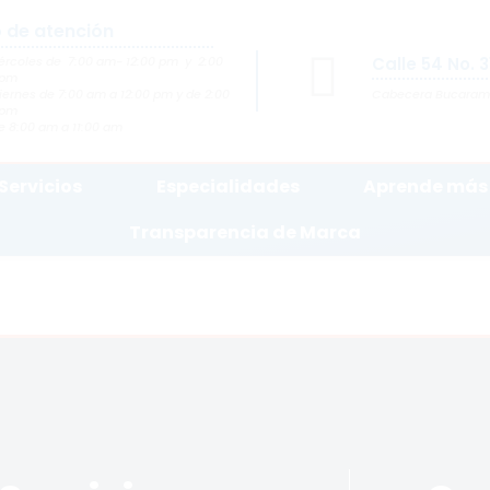
o de atención
ércoles de 7:00 am- 12:00 pm y 2:00
Calle 54 No. 
 pm
iernes de 7:00 am a 12:00 pm y de 2:00
Cabecera Bucara
 pm
 8:00 am a 11:00 am
Servicios
Especialidades
Aprende más
Transparencia de Marca