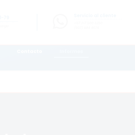
Servicio al cliente
31-79
+57 317 500 3250
manga
(607) 684 4076
Contacto
Informes