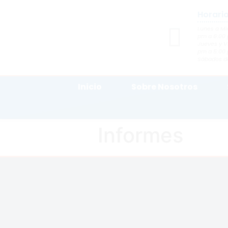
Horari
Lunes a Mi
pm a 6:00
Jueves y V
pm a 5:00
Sábados de
Inicio
Sobre Nosotros
Informes