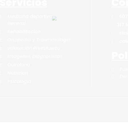
Servicios
Co
Medicina deportiva y
607
General
317 
Rehabilitación
cli
Ortopedia y Traumatología
cal
valoración Preesfuerzo
Pol
Imágenes Diagnósticas
Quirófano
Pol
Nutrición
Der
Psicología