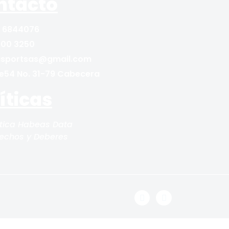
ntacto
 6844076
500 3250
nisportsas@gmail.com
le54 No. 31-79 Cabecera
íticas
ítica Habeas Data
echos y Deberes