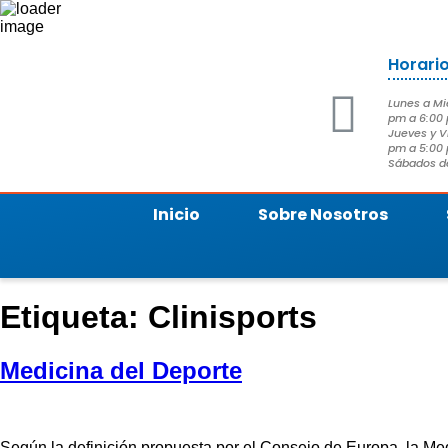
Horari
Lunes a Mi
pm a 6:00
Jueves y V
pm a 5:00
Sábados de
Inicio
Sobre Nosotros
Etiqueta:
Clinisports
Medicina del Deporte
Según la definición propuesta por el Consejo de Europa, la Medi