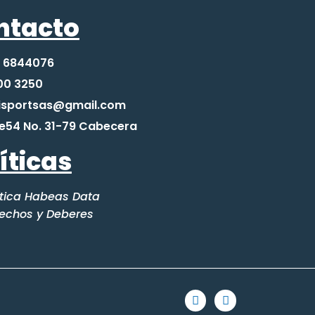
ntacto
 6844076
00 3250
nisportsas@gmail.com
le54 No. 31-79 Cabecera
íticas
ítica Habeas Data
echos y Deberes