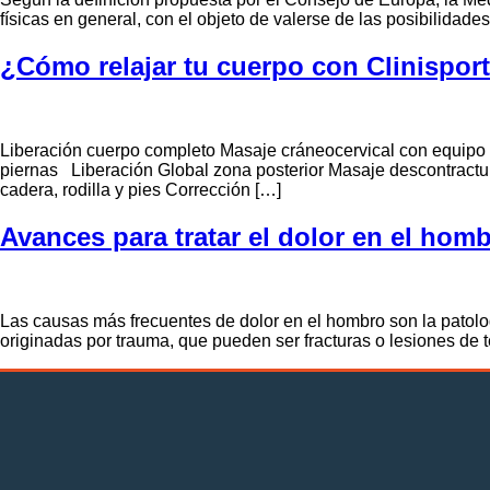
físicas en general, con el objeto de valerse de las posibilidade
¿Cómo relajar tu cuerpo con Clinispor
Liberación cuerpo completo Masaje cráneocervical con equipo 
piernas Liberación Global zona posterior Masaje descontractur
cadera, rodilla y pies Corrección […]
Avances para tratar el dolor en el hom
Las causas más frecuentes de dolor en el hombro son la patologí
originadas por trauma, que pueden ser fracturas o lesiones de