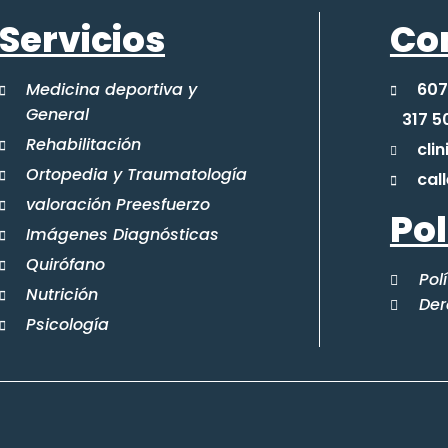
Servicios
Co
Medicina deportiva y
607
General
317 5
Rehabilitación
cli
Ortopedia y Traumatología
cal
valoración Preesfuerzo
Pol
Imágenes Diagnósticas
Quirófano
Pol
Nutrición
Der
Psicología