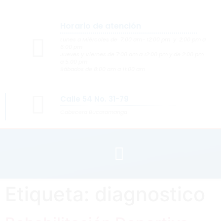
Horario de atención
Lunes a Miércoles de 7:00 am- 12:00 pm y 2:00 pm a
6:00 pm
Jueves y Viernes de 7:00 am a 12:00 pm y de 2:00 pm
a 5:00 pm
Sábados de 8:00 am a 11:00 am
Calle 54 No. 31-79
Cabecera Bucaramanga
Etiqueta:
diagnostico